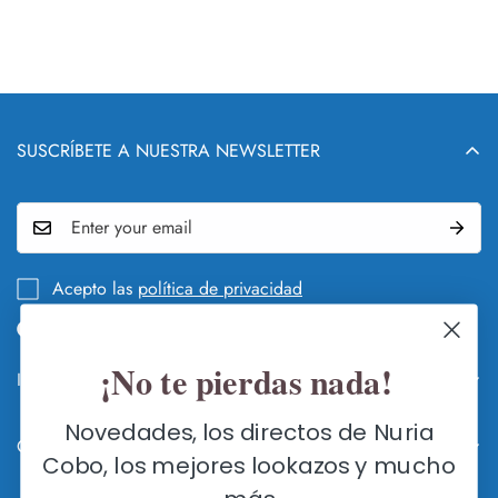
SUSCRÍBETE A NUESTRA NEWSLETTER
Acepto las
política de privacidad
¡No te pierdas nada!
Info legal y DEVOLUCIONES
QUIÉN Y QUÉ ES NURIA COBO
Novedades, los directos de Nuria
Contacte con nosotros
GUÍA DE CAMBIOS Y DEVOLUCIONES
Cobo, los mejores lookazos y mucho
FLAGSHIP STORE SEVILLA