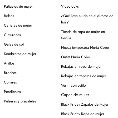
En el caso de la piel, pasar un cepillo para eliminar la
Pañuelos de mujer
Videolooks
suciedad, limpiar con un paño ligeramente húmedo y
productos específicos para calzado de piel. Guarda en
Bolsos
¿Qué lleva Nuria en el directo de
lugar seco y con forma (relleno de papel o con horma),
hoy?
Carteras de mujer
alejados de fuentes de calor.
Tienda de ropa de mujer en
Cinturones
Para los modelos de yute, evita mojar la suela. En caso de
Sevilla
roce, usa un cepillo suave en seco.
Gafas de sol
Nueva temporada Nuria Cobo
Siempre es mejor guardarlos en su caja o funda de tela,
Sombreros de mujer
Outlet Nuria Cobo
para que se conserven como el primer día.
Anillos
Rebajas en ropa de mujer
Si tienes alguna duda, puedes consultarnos.
Broches
Rebajas en zapatos de mujer
Collares
Vestir con estilo
Pendientes
Capas de mujer
Pulseras y brazaletes
Black Friday Zapatos de Mujer
Black Friday Ropa de Mujer