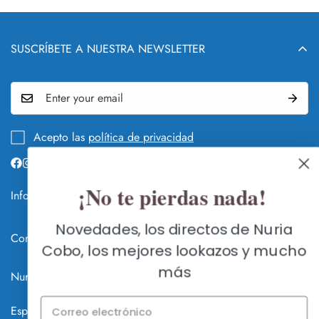
SUSCRÍBETE A NUESTRA NEWSLETTER
Acepto las
política de privacidad
¡No te pierdas nada!
Info legal y DEVOLUCIONES
QUIÉN Y QUÉ ES NURIA COBO
Novedades, los directos de Nuria
Contacte con nosotros
GUÍA DE CAMBIOS Y DEVOLUCIONES
Cobo, los mejores lookazos y mucho
FLAGSHIP STORE SEVILLA
más
HACER UN CAMBIO O DEVOLUCIÓN
Nuria Cobo, Zapatos de Fiesta Online © 2026
C/ Méndez Núñez 7, 41001 Sevilla
ENVÍOS A TODO EL MUNDO
Lunes a Sábados: AGOSTO CERRADA POR VACACIONES
Español
Online abierto 24h. en www.nuriacobo.com