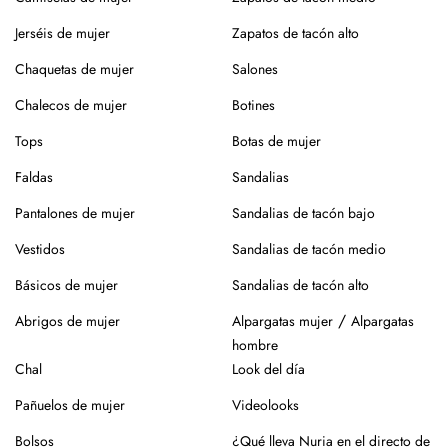
secar en percha y a la sombra para conservar la forma y el
color.
Jerséis de mujer
Zapatos de tacón alto
¿Vas a usar lavadora? Elige un programa delicado en frío,
Chaquetas de mujer
Salones
sin centrifugado. Evita mezclar con otras prendas que
Chalecos de mujer
Botines
puedan dañar el tejido.
Tops
Botas de mujer
Para el planchado, utiliza temperatura media y, si puedes,
plancha del revés. Así evitarás brillos o marcas.
Faldas
Sandalias
Evita la exposición directa al sol durante mucho tiempo.
Pantalones de mujer
Sandalias de tacón bajo
Especialmente en verano, para que no se desgaste el color
Vestidos
Sandalias de tacón medio
de la prenda.
Básicos de mujer
Sandalias de tacón alto
Para los zapatos:
/
Abrigos de mujer
Alpargatas mujer
Alpargatas
Nuestros zapatos están hechos con materiales naturales
hombre
como piel o yute, que requieren cuidados específicos.
Chal
Look del día
En el caso de la piel, pasar un cepillo para eliminar la
Pañuelos de mujer
Videolooks
suciedad, limpiar con un paño ligeramente húmedo y
productos específicos para calzado de piel. Guarda en
Bolsos
¿Qué lleva Nuria en el directo de