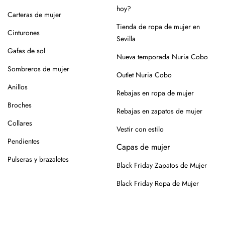
lugar seco y con forma (relleno de papel o con horma),
hoy?
Carteras de mujer
alejados de fuentes de calor.
Tienda de ropa de mujer en
Cinturones
Para los modelos de yute, evita mojar la suela. En caso de
Sevilla
roce, usa un cepillo suave en seco.
Gafas de sol
Nueva temporada Nuria Cobo
Siempre es mejor guardarlos en su caja o funda de tela,
Sombreros de mujer
Outlet Nuria Cobo
para que se conserven como el primer día.
Anillos
Rebajas en ropa de mujer
Si tienes alguna duda, puedes consultarnos.
Broches
Rebajas en zapatos de mujer
Collares
Vestir con estilo
Pendientes
Capas de mujer
Pulseras y brazaletes
Black Friday Zapatos de Mujer
Black Friday Ropa de Mujer