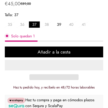
€45,00
€89,00
Precio
Precio
de
regular
Talla:
37
venta
35
36
37
38
39
40
41
Solo quedan
1
Añadir a la cesta
Haz tu pedido hoy, y recíbelo en 48/72 horas laborables
Haz tu compra y paga en cómodos plazos
con Sequra y ScalaPay