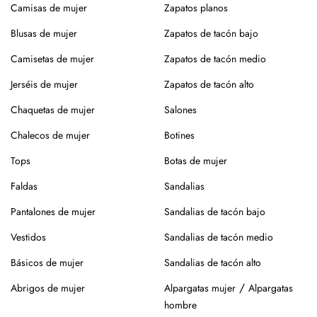
tintorería, especialmente en prendas con entretelado o
Camisas de mujer
Zapatos planos
tejidos delicados.
Medidas:
Blusas de mujer
Zapatos de tacón bajo
Si prefieres lavar en casa, mejor a mano, sin retorcer, y deja
Plataforma: 3 cm
Camisetas de mujer
Zapatos de tacón medio
secar en percha y a la sombra para conservar la forma y el
Material: Piel y Esparto
color.
Jerséis de mujer
Zapatos de tacón alto
¿Vas a usar lavadora? Elige un programa delicado en frío,
Chaquetas de mujer
Salones
sin centrifugado. Evita mezclar con otras prendas que
Chalecos de mujer
Botines
puedan dañar el tejido.
Tops
Botas de mujer
Para el planchado, utiliza temperatura media y, si puedes,
plancha del revés. Así evitarás brillos o marcas.
Faldas
Sandalias
Evita la exposición directa al sol durante mucho tiempo.
Pantalones de mujer
Sandalias de tacón bajo
Especialmente en verano, para que no se desgaste el color
Vestidos
Sandalias de tacón medio
de la prenda.
Básicos de mujer
Sandalias de tacón alto
Para los zapatos:
/
Abrigos de mujer
Alpargatas mujer
Alpargatas
Nuestros zapatos están hechos con materiales naturales
hombre
como piel o yute, que requieren cuidados específicos.