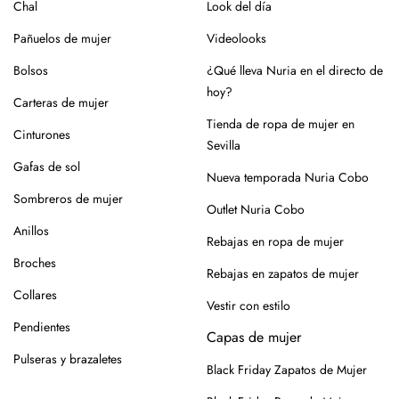
Chal
Look del día
En el caso de la piel, pasar un cepillo para eliminar la
Pañuelos de mujer
Videolooks
suciedad, limpiar con un paño ligeramente húmedo y
productos específicos para calzado de piel. Guarda en
Bolsos
¿Qué lleva Nuria en el directo de
lugar seco y con forma (relleno de papel o con horma),
hoy?
Carteras de mujer
alejados de fuentes de calor.
Tienda de ropa de mujer en
Cinturones
Para los modelos de yute, evita mojar la suela. En caso de
Sevilla
roce, usa un cepillo suave en seco.
Gafas de sol
Nueva temporada Nuria Cobo
Siempre es mejor guardarlos en su caja o funda de tela,
Sombreros de mujer
Outlet Nuria Cobo
para que se conserven como el primer día.
Anillos
Rebajas en ropa de mujer
Si tienes alguna duda, puedes consultarnos.
Broches
Rebajas en zapatos de mujer
Collares
Vestir con estilo
Pendientes
Capas de mujer
Pulseras y brazaletes
Black Friday Zapatos de Mujer