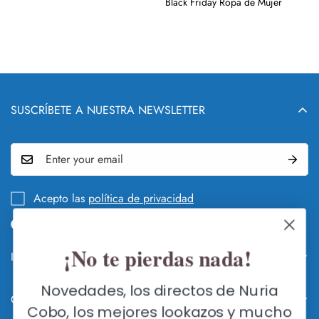
Black Friday Ropa de Mujer
SUSCRÍBETE A NUESTRA NEWSLETTER
Acepto las
política de privacidad
¡No te pierdas nada!
Info legal y DEVOLUCIONES
QUIÉN Y QUÉ ES NURIA COBO
Novedades, los directos de Nuria
Contacte con nosotros
GUÍA DE CAMBIOS Y DEVOLUCIONES
Cobo, los mejores lookazos y mucho