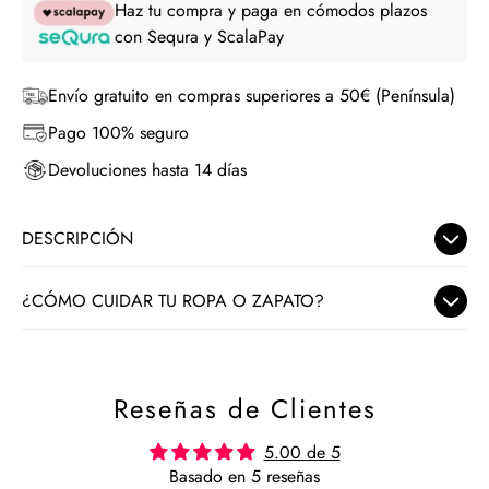
Haz tu compra y paga en cómodos plazos
con Sequra y ScalaPay
Envío gratuito en compras superiores a 50€ (Península)
Pago 100% seguro
Devoluciones hasta 14 días
DESCRIPCIÓN
Confeccionadas artesanalmente con esparto natural para
¿CÓMO CUIDAR TU ROPA O ZAPATO?
proporcionar una suavidad y comodidad excepcionales.
En Nuria Cobo seleccionamos con mimo tejidos delicados y
El toque glamuroso y la cuña de 3 cuerdas y plataforma de
materiales naturales como la piel o el yute. Para que te
2 cm. añade equilibrio y comodidad. El resultado es un
Reseñas de Clientes
acompañen durante mucho tiempo, te damos algunos
calzado artesanal único y exclusivo.
consejos para su cuidado:
5.00 de 5
Hechas a mano en España
Basado en 5 reseñas
Para la ropa: