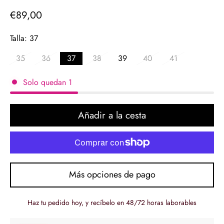
€89,00
Precio
regular
Talla:
37
35
36
37
38
39
40
41
Solo quedan
1
Añadir a la cesta
Más opciones de pago
Haz tu pedido hoy, y recíbelo en 48/72 horas laborables