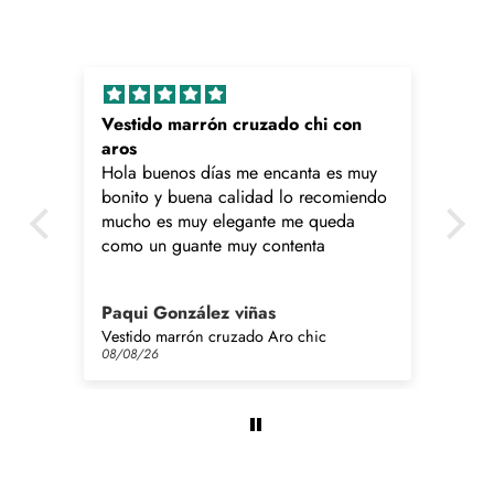
Vestido marrón cruzado chi con
Ve
aros
Mu
Hola buenos días me encanta es muy
bo
bonito y buena calidad lo recomiendo
mucho es muy elegante me queda
como un guante muy contenta
Paqui González viñas
ma
Vestido marrón cruzado Aro chic
Ves
08/08/26
08/